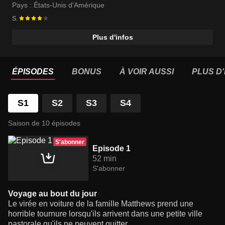
Catalina Sandino Moreno
Pays :
États-Unis d'Amérique
S.
Plus d'infos
ÉPISODES
BONUS
À VOIR AUSSI
PLUS D'
S1
S2
S3
S4
Saison de 10 épisodes
S'abonner
Episode 1
52 min
S'abonner
Voyage au bout du jour
Le virée en voiture de la famille Matthews prend une
horrible tournure lorsqu'ils arrivent dans une petite ville
pastorale qu'ils ne peuvent quitter.