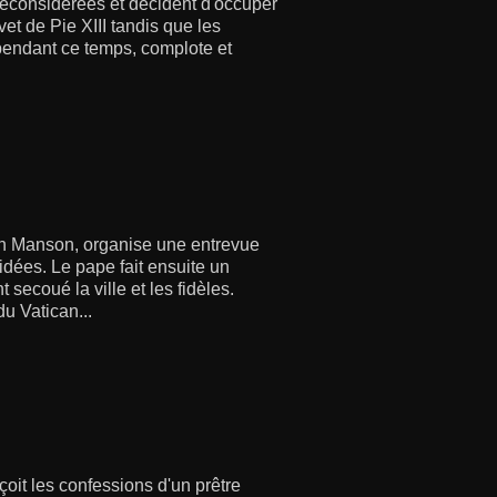
déconsidérées et décident d'occuper
vet de Pie XIII tandis que les
 pendant ce temps, complote et
lyn Manson, organise une entrevue
idées. Le pape fait ensuite un
secoué la ville et les fidèles.
du Vatican...
oit les confessions d'un prêtre