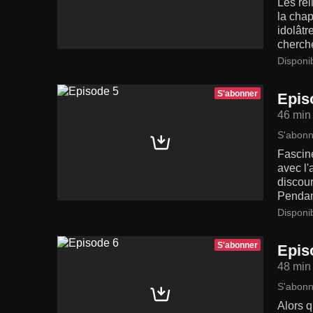
Les rel
la chap
idolâtr
cherch
Disponi
S'abonner
Epis
46 min
S'abonn
Fasciné
avec l'
discour
Pendant
Disponi
S'abonner
Epis
48 min
S'abonn
Alors q