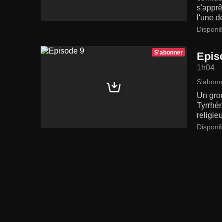
s'apprê
l'une d
Disponi
S'abonner
Epis
1h04
S'abonn
Un grou
Tyrrhén
religie
Disponi