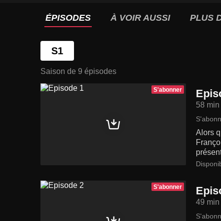
ÉPISODES
À VOIR AUSSI
PLUS D
S1
Saison de 9 épisodes
S'abonner
Epis
58 min
S'abonn
Alors q
Françoi
présent
Disponi
S'abonner
Epis
49 min
S'abonn