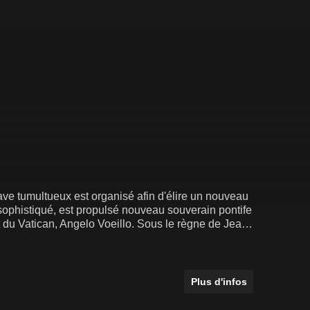
ave tumultueux est organisé afin d'élire un nouveau
sophistiqué, est propulsé nouveau souverain pontife
 du Vatican, Angelo Voeillo. Sous le règne de Jean-
ne grève des nonnes dans la chapelle Sixtine.
Plus d'infos