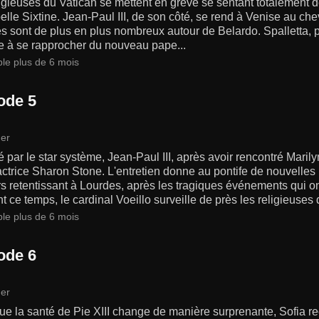
igieuses du Vatican se mettent en grève se sentant totalement 
elle Sixtine. Jean-Paul III, de son côté, se rend à Venise au che
es sont de plus en plus nombreux autour de Belardo. Spalletta,
e à se rapprocher du nouveau pape...
ble plus de 6 mois
ode 5
er
 par le star système, Jean-Paul III, après avoir rencontré Mari
actrice Sharon Stone. L'entretien donne au pontife de nouvelles 
s retentissant à Lourdes, après les tragiques événements qui ont 
 ce temps, le cardinal Voeillo surveille de près les religieuses 
ble plus de 6 mois
ode 6
er
ue la santé de Pie XIII change de manière surprenante, Sofia reç