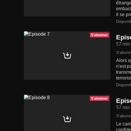
étrange
embaras
il se p
Disponi
S'abonner
Epis
57 min
S'abonn
Alors q
n'est p
transme
terrori
Disponi
S'abonner
Epis
57 min
S'abonn
Le card
confide