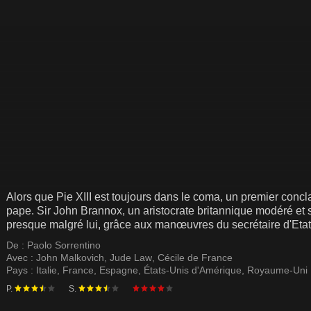
Alors que Pie XIII est toujours dans le coma, un premier concl
pape. Sir John Brannox, un aristocrate britannique modéré et 
presque malgré lui, grâce aux manœuvres du secrétaire d'Etat
Paul III, l'Eglise va se retrouver notamment aux prises avec u
De :
Paolo Sorrentino
Avec :
John Malkovich
,
Jude Law
,
Cécile de France
Pays :
Italie
,
France
,
Espagne
,
États-Unis d'Amérique
,
Royaume-Uni
P.
S.