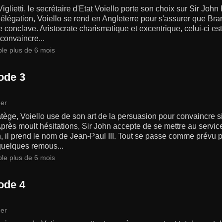
iglietti, le secrétaire d'Etat Voiello porte son choix sur Sir Jo
délégation, Voiello se rend en Angleterre pour s'assurer que Bra
e conclave. Aristocrate charismatique et excentrique, celui-ci est
 convaincre...
ble plus de 6 mois
ode 3
er
atège, Voiello use de son art de la persuasion pour convaincre
Après moult hésitations, Sir John accepte de se mettre au serv
, il prend le nom de Jean-Paul III. Tout se passe comme prévu po
quelques remous...
ble plus de 6 mois
ode 4
er