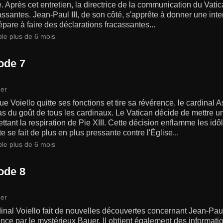
. Après cet entretien, la directrice de la communication du Vati
santes. Jean-Paul III, de son côté, s'apprête à donner une inte
répare à faire des déclarations fracassantes...
ble plus de 6 mois
ode 7
er
ue Voiello quitte ses fonctions et tire sa révérence, le cardinal 
as du goût de tous les cardinaux. Le Vatican décide de mettre 
ttant la respiration de Pie XIII. Cette décision enflamme les id
ste se fait de plus en plus pressante contre l'Église...
ble plus de 6 mois
ode 8
er
inal Voiello fait de nouvelles découvertes concernant Jean-Paul 
nce par le mystérieux Bauer. Il obtient également des information