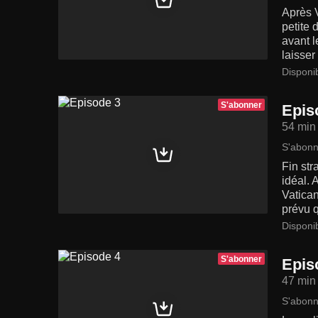
Après V
petite 
avant l
laisser
Disponi
S'abonner
Epis
54 min
S'abonn
Fin str
idéal. 
Vatican
prévu 
Disponi
S'abonner
Epis
47 min
S'abonn