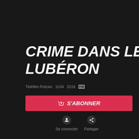
CRIME DANS L
LUBÉRON
Téléfilm Policier   1h34   2018
S'ABONNER
Se connecter
Partager