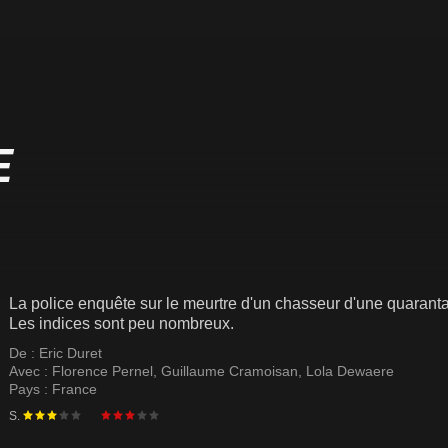
E
La police enquête sur le meurtre d'un chasseur d'une quarantain
Les indices sont peu nombreux.
De :
Eric Duret
Avec :
Florence Pernel
,
Guillaume Cramoisan
,
Lola Dewaere
Pays :
France
S.