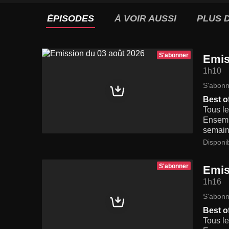
ÉPISODES
À VOIR AUSSI
PLUS D
S'abonner
Emis
1h10
S'abonn
Best o
Tous le
Ensembl
semaine
Disponi
S'abonner
Emis
1h16
S'abonn
Best o
Tous le