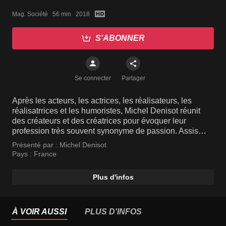
Mag. Société   56 min   2018
S'ABONNER
Se connecter
Partager
Après les acteurs, les actrices, les réalisateurs, les
réalisatrrices et les humoristes, Michel Denisot réunit
des créateurs et des créatrices pour évoquer leur
profession très souvent synonyme de passion. Assis
autour d'une même table, tous racontent leur métier, la
Présenté par :
Michel Denisot
façon dont ils l'exercent, le chemin qu'ils ont parcouru
Pays :
France
pour percer dans cette profession. Quels sont les doutes
qui les étreignent parfois ? Michel Denisot organise
Plus d'infos
cette rencontre proche d'une master class à plusieurs
voix, et amène ses convives à croiser leur expérience,
en prenant le contrepied des interviews classiques.
À VOIR AUSSI
PLUS D'INFOS