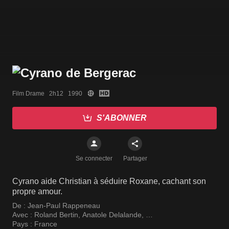
Film Drame   2h12   1990
S'ABONNER
Se connecter
Partager
Cyrano aide Christian à séduire Roxane, cachant son
propre amour.
De :
Jean-Paul Rappeneau
Avec :
Roland Bertin
,
Anatole Delalande
,
Philippe Morier-Genoud
Pays :
France