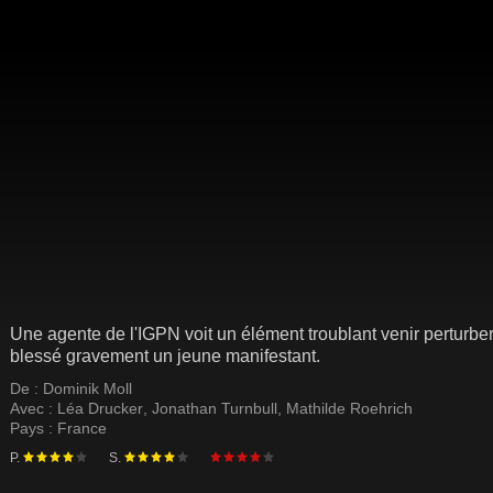
Une agente de l'IGPN voit un élément troublant venir perturber 
blessé gravement un jeune manifestant.
De :
Dominik Moll
Avec :
Léa Drucker
,
Jonathan Turnbull
,
Mathilde Roehrich
Pays :
France
P.
S.