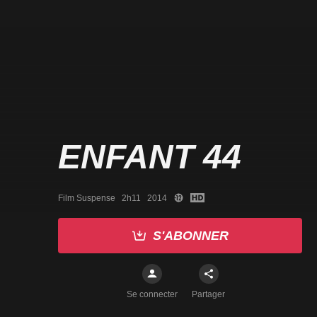
ENFANT 44
Film Suspense   2h11   2014
S'ABONNER
Se connecter
Partager