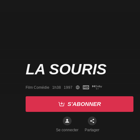
LA SOURIS
Film Comédie   1h38   1997
S'ABONNER
Se connecter
Partager