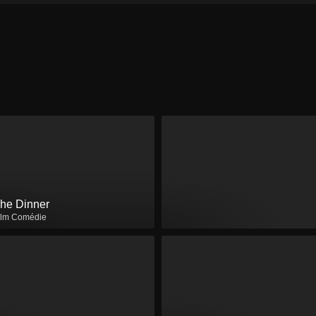
he Dinner
ilm Comédie