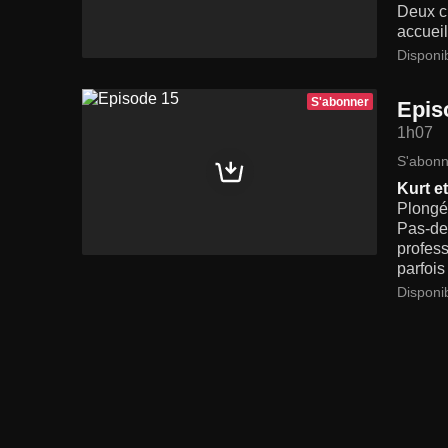
Deux ch
accueil
Disponi
S'abonner
Epis
1h07
S'abonn
Kurt et
Plongée
Pas-de-
profess
parfois
Disponi