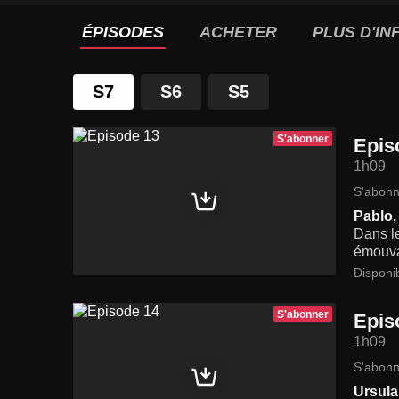
ÉPISODES
ACHETER
PLUS D'IN
S7
S6
S5
S'abonner
Epis
1h09
S'abonn
Pablo,
Dans le
émouvan
Disponi
S'abonner
Epis
1h09
S'abonn
Ursula