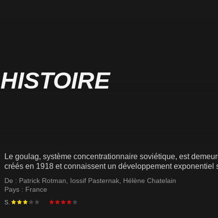
 HISTOIRE
Le goulag, système concentrationnaire soviétique, est deme
créés en 1918 et connaissent un développement exponentiel s
De :
Patrick Rotman
,
Iossif Pasternak
,
Hélène Chatelain
Pays :
France
S.