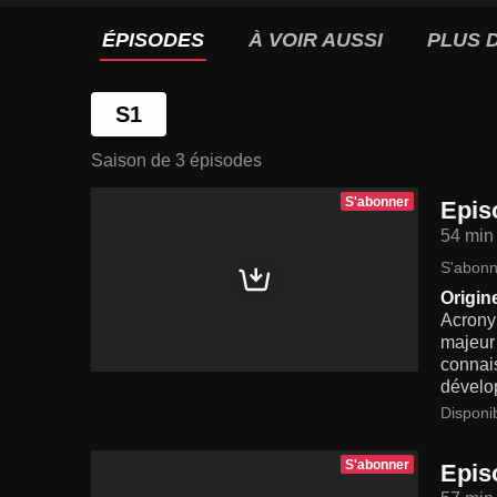
ÉPISODES
À VOIR AUSSI
PLUS D
S1
Saison de 3 épisodes
S'abonner
Epis
54 min
S'abonn
Origin
Acrony
majeur
connais
dévelop
Disponi
S'abonner
Epis