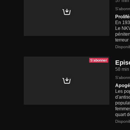
57 min
S'abonn
Prolif
En 1934
Le NKVD
péniten
terreur
Disponi
S'abonner
Epis
58 min
S'abonn
Apogée
Les pop
d'antis
popula
femmes
quart d
Disponi