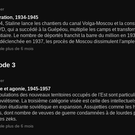
er
ération, 1934-1945
, Staline lance les chantiers du canal Volga-Moscou et la cons
, qui a succédé à la Guépéou, multiplie les camps et transform
tiaire. Le nombre de déportés franchit la barre du million en 193
 déclenchée en 1937, les procès de Moscou dissimulent l'ampleu
ble plus de 6 mois
ode 3
er
 et agonie, 1945-1957
ulations des nouveaux territoires occupés de l'Est sont parti
oviétisme. La troisième catégorie visée est celle des intellectu
tion étudiante soviétique en expansion. Assujetties comme les
, dont nombre de veuves de guerre condamnées à de lourdes p
es zeks.
ble plus de 6 mois