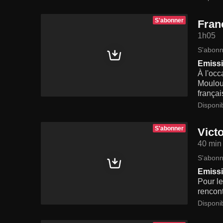
S'abonner
Fran
1h05
S'abonn
Emissi
À l'occ
Moulou
frança
Disponi
S'abonner
Vict
40 min
S'abonn
Emissi
Pour le
rencont
Disponi