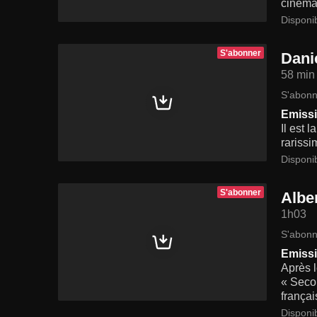
cinéma 
Disponi
S'abonner
Dani
58 min
S'abonn
Emissi
Il est 
rarissi
Disponi
S'abonner
Albe
1h03
S'abonn
Emissi
Après l
« Secon
françai
Disponi