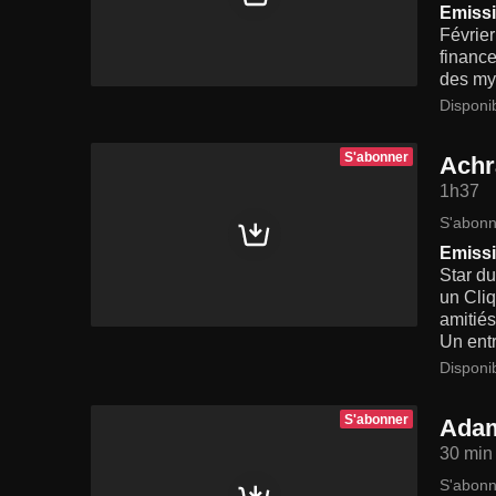
Emissi
Février
finance
des myt
Disponi
S'abonner
Achr
1h37
S'abonn
Emissi
Star du
un Cliq
amitiés
Un entr
Disponi
S'abonner
Adam
30 min
S'abonn