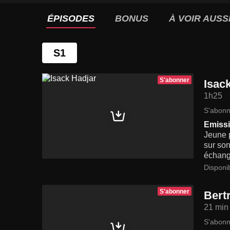
ÉPISODES
BONUS
À VOIR AUSS
S1
S'abonner
Isac
1h25
S'abonn
Emissi
Jeune p
sur son
échange
Disponi
S'abonner
Bert
21 min
S'abonn