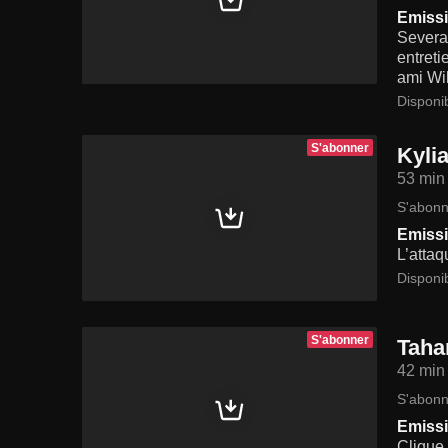
Emissi
Severan
entreti
ami Wil
Disponi
S'abonner
Kyli
53 min
S'abonn
Emissi
L’attaq
Disponi
S'abonner
Taha
42 min
S'abonn
Emissi
Clique 