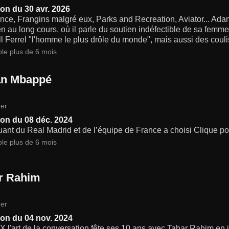
on du 30 avr. 2026
ce, Frangins malgré eux, Parks and Recreation, Aviator... Adam 
en au long cours, où il parle du soutien indéfectible de sa femme
l Ferrel "l'homme le plus drôle du monde", mais aussi des cou
ble plus de 6 mois
an Mbappé
er
on du 08 déc. 2024
uant du Real Madrid et de l’équipe de France a choisi Clique pou
ble plus de 6 mois
r Rahim
er
on du 04 nov. 2024
X l'art de la conversation fête ses 10 ans avec Tahar Rahim en i