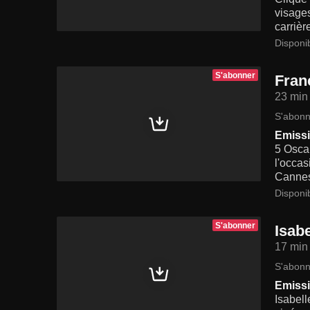
visage
carrièr
Disponi
S'abonner
Fran
23 min
S'abonn
Emissi
5 Oscar
l'occas
Canne
Disponi
S'abonner
Isabe
17 min
S'abonn
Emissi
Isabell