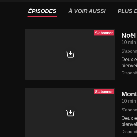
ÉPISODES
À VOIR AUSSI
PLUS D
S'abonner
Noël
10 min
S'abonn
Deux en
bienvei
Disponi
S'abonner
Mont
10 min
S'abonn
Deux en
bienvei
Disponi