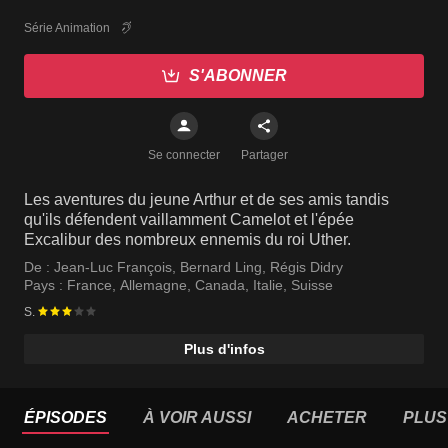
Série Animation
S'ABONNER
Se connecter
Partager
Les aventures du jeune Arthur et de ses amis tandis
qu'ils défendent vaillamment Camelot et l'épée
Excalibur des nombreux ennemis du roi Uther.
De :
Jean-Luc François
,
Bernard Ling
,
Régis Didry
Pays :
France
,
Allemagne
,
Canada
,
Italie
,
Suisse
S.
Plus d'infos
ÉPISODES
À VOIR AUSSI
ACHETER
PLUS