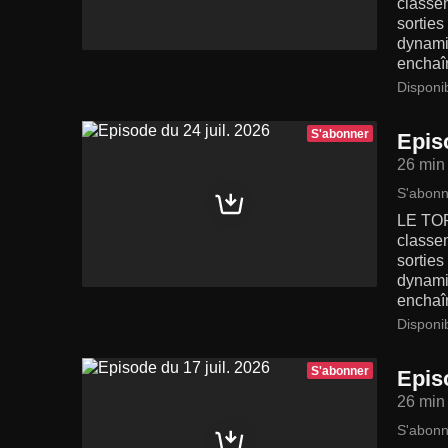
classe
sortie
dynamiq
enchaîn
Disponi
S'abonner
Episo
26 min
S'abonn
LE TOP
classe
sortie
dynamiq
enchaîn
Disponi
S'abonner
Episo
26 min
S'abonn