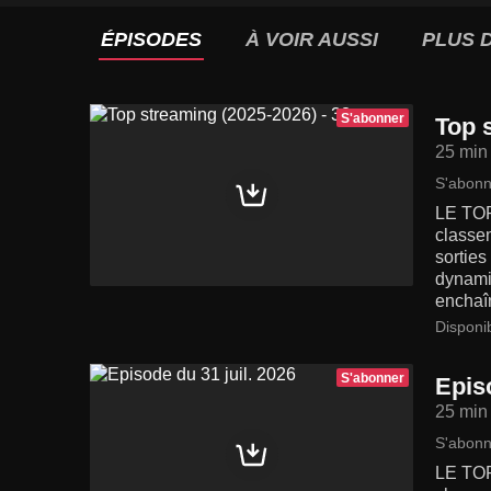
ÉPISODES
À VOIR AUSSI
PLUS D
S'abonner
Top 
25 min
S'abonn
LE TOP
classe
sortie
dynamiq
enchaîn
Disponi
S'abonner
Episo
25 min
S'abonn
LE TOP