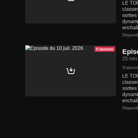
LE TOP
classe
sortie
dynamiq
enchaîn
Disponi
S'abonner
Episo
25 min
S'abonn
LE TOP
classe
sortie
dynamiq
enchaîn
Disponi