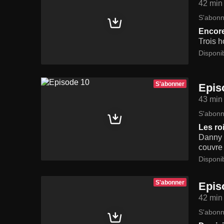
42 min
S'abonn
Encore
Trois h
Disponi
S'abonner
Epis
43 min
S'abonn
Les roi
Danny e
couvre
Disponi
S'abonner
Epis
42 min
S'abonn