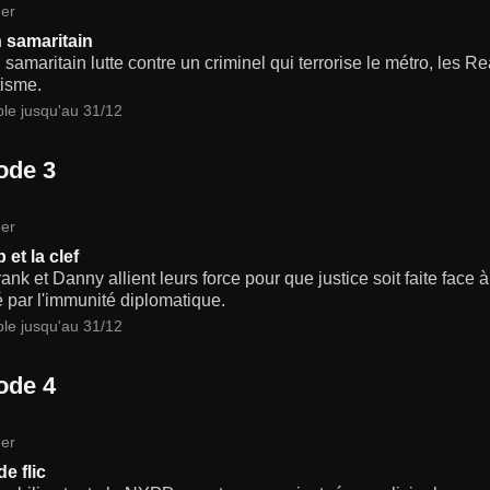
er
 samaritain
samaritain lutte contre un criminel qui terrorise le métro, les R
tisme.
ble jusqu'au 31/12
ode 3
er
 et la clef
rank et Danny allient leurs force pour que justice soit faite fa
 par l'immunité diplomatique.
ble jusqu'au 31/12
ode 4
er
e flic