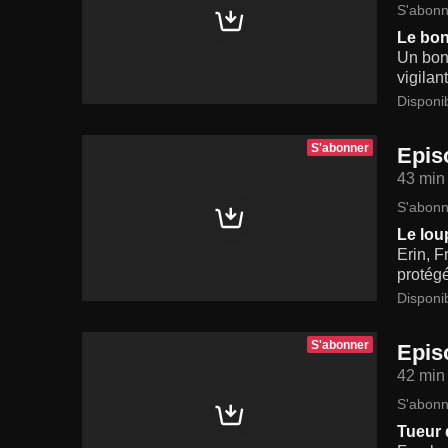
S'abonn
Le bon
Un bon 
vigilan
Disponi
S'abonner
Epis
43 min
S'abonn
Le loup
Erin, F
protégé
Disponi
S'abonner
Epis
42 min
S'abonn
Tueur d