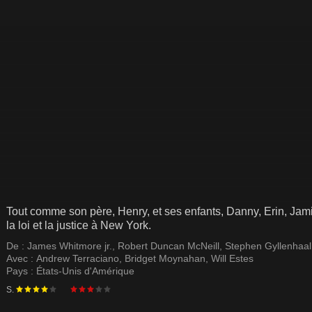
Tout comme son père, Henry, et ses enfants, Danny, Erin, Jam
la loi et la justice à New York.
De :
James Whitmore jr.
,
Robert Duncan McNeill
,
Stephen Gyllenhaal
Avec :
Andrew Terraciano
,
Bridget Moynahan
,
Will Estes
Pays :
États-Unis d'Amérique
S.