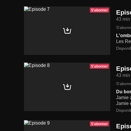
S'abonner
Epis
43 min
S'abonn
L'ombr
Les Rea
Disponi
S'abonner
Epis
43 min
S'abonn
Du bon
Jamie a
Jamie e
Disponi
S'abonner
Epis