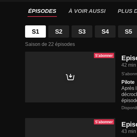
ÉPISODES
À VOIR AUSSI
PLUS D
S1
S2
S3
S4
S5
Saison de 22 épisodes
S'abonner
Epis
42 min
S'abonn
Pilote
Après l
décroc
épisod
Disponi
S'abonner
Epis
43 min