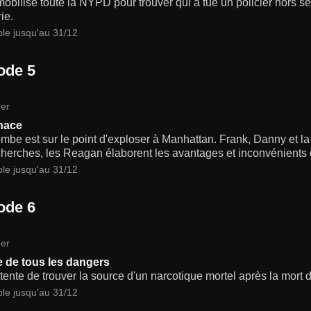
obilise toute la NYPD pour trouver qui a tué un policier hors s
ie.
ble jusqu'au 31/12
ode 5
er
nace
be est sur le point d'exploser à Manhattan. Frank, Danny et la 
herches, les Reagan élaborent les avantages et inconvénients d
ble jusqu'au 31/12
ode 6
er
e de tous les dangers
ente de trouver la source d'un narcotique mortel après la mort 
ble jusqu'au 31/12