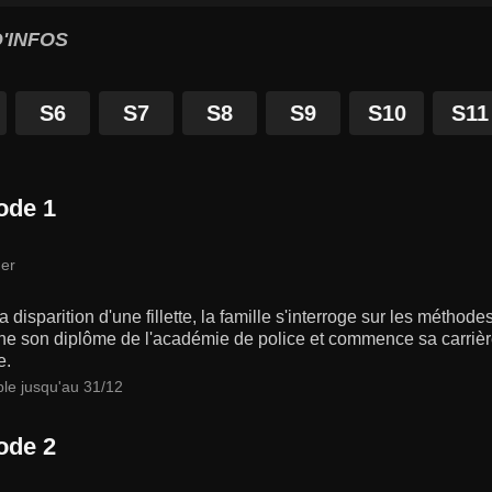
'INFOS
S6
S7
S8
S9
S10
S11
ode 1
er
a disparition d'une fillette, la famille s'interroge sur les méth
he son diplôme de l'académie de police et commence sa carrière
e.
ble jusqu'au 31/12
ode 2