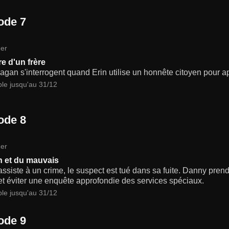
ode 7
er
e d'un frère
gan s'interrogent quand Erin utilise un honnête citoyen pour ap
ble jusqu'au 31/12
ode 8
er
 et du mauvais
ssiste à un crime, le suspect est tué dans sa fuite. Danny prend 
t éviter une enquête approfondie des services spéciaux.
ble jusqu'au 31/12
ode 9