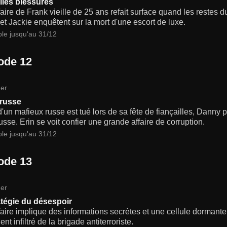
illes blessures
aire de Frank vieille de 25 ans refait surface quand les restes d
t Jackie enquêtent sur la mort d'une escort de luxe.
ble jusqu'au 31/12
ode 12
er
russe
 d'un mafieux russe est tué lors de sa fête de fiançailles, Danny
usse. Erin se voit confier une grande affaire de corruption.
ble jusqu'au 31/12
ode 13
er
atégie du désespoir
aire implique des informations secrètes et une cellule dormant
ent infiltré de la brigade antiterroriste.