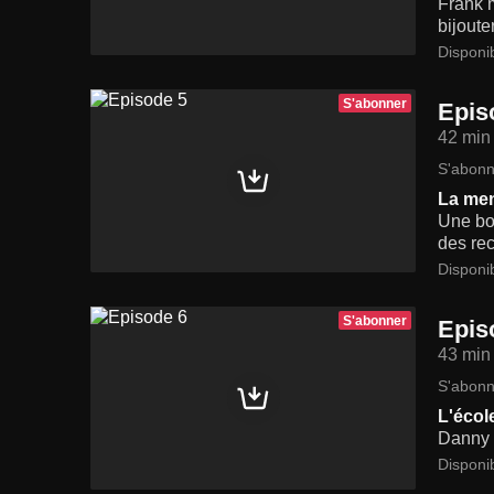
Frank m
bijouter
Disponi
S'abonner
Epis
42 min
S'abonn
La me
Une bom
des rec
Disponi
S'abonner
Epis
43 min
S'abonn
L'écol
Danny t
Disponi