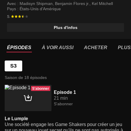
rappeur Double G sans son autorisation, ils trouvent
Avec :
Madisyn Shipman
,
Benjamin Flores jr.
,
Kel Mitchell
ensemble un compromis et les invite lui et son fils Triple
Pays :
États-Unis d'Amérique
G à participer au projet.
S.
Plus d'infos
ÉPISODES
À VOIR AUSSI
ACHETER
PLUS
S3
Saison de 18 épisodes
S'abonner
Episode 1
21 min
S'abonner
Le Lumple
Une société engage les Game Shakers pour créer un jeu
sur un nouveau jouet secret qu'ils ne sont pas autorisés à