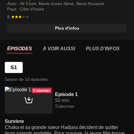
Avec :
Ali Cissé
,
Marie-Josée Néné
,
Alexis Kouamé
Pays :
Côte d’Ivoire
S.
Plus d'infos
ÉPISODES
À VOIR AUSSI
PLUS D'INFOS
S1
Saison de 10 épisodes
S'abonner
Episode 1
50 min
S'abonner
Survivre
Chaka et sa grande soeur Hadjara décident de quitter
leurs parents endettés. Pour survivre, la jeune fille trouve