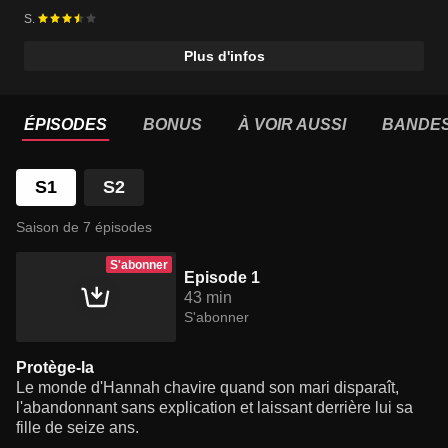
S.
Plus d'infos
ÉPISODES
BONUS
À VOIR AUSSI
BANDE
S1
S2
Saison de 7 épisodes
S'abonner
Episode 1
43 min
S'abonner
Protège-la
Le monde d'Hannah chavire quand son mari disparaît,
l'abandonnant sans explication et laissant derrière lui sa
fille de seize ans.