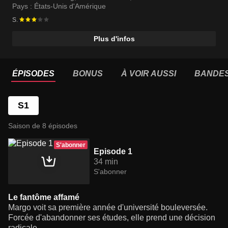
Pays :
États-Unis d'Amérique
S.
Plus d'infos
ÉPISODES
BONUS
À VOIR AUSSI
BANDE
S1
Saison de 8 épisodes
S'abonner
Episode 1
34 min
S'abonner
Le fantôme affamé
Margo voit sa première année d'université bouleversée.
Forcée d'abandonner ses études, elle prend une décision
radicale.