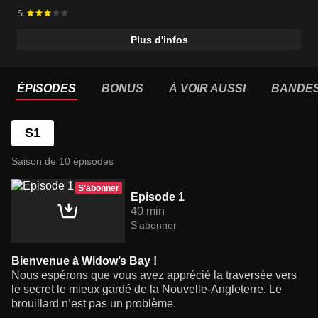
S.
Plus d'infos
ÉPISODES
BONUS
À VOIR AUSSI
BANDE
S1
Saison de 10 épisodes
S'abonner
Episode 1
40 min
S'abonner
Bienvenue à Widow’s Bay !
Nous espérons que vous avez apprécié la traversée vers
le secret le mieux gardé de la Nouvelle-Angleterre. Le
brouillard n’est pas un problème.