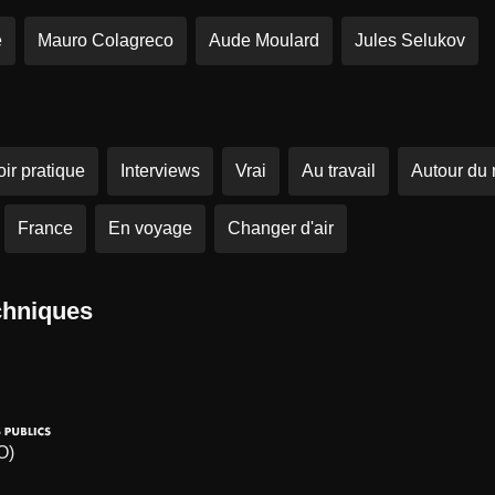
e
Mauro Colagreco
Aude Moulard
Jules Selukov
ir pratique
Interviews
Vrai
Au travail
Autour du
France
En voyage
Changer d'air
chniques
O)