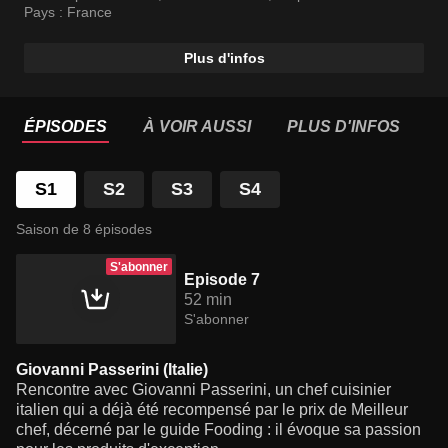
l’influence de leurs origines géographiques.
Pays :
France
Plus d'infos
ÉPISODES
À VOIR AUSSI
PLUS D'INFOS
S1
S2
S3
S4
Saison de 8 épisodes
S'abonner
Episode 7
52 min
S'abonner
Giovanni Passerini (Italie)
Rencontre avec Giovanni Passerini, un chef cuisinier
italien qui a déjà été recompensé par le prix de Meilleur
chef, décerné par le guide Fooding : il évoque sa passion