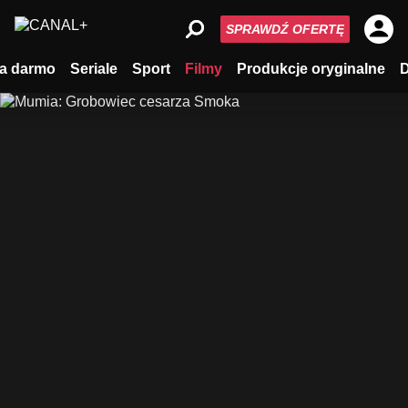
SPRAWDŹ OFERTĘ
a darmo
Seriale
Sport
Filmy
Produkcje oryginalne