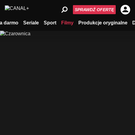
SPRAWDŹ OFERTĘ
a darmo
Seriale
Sport
Filmy
Produkcje oryginalne