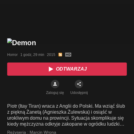
Horror   1 godz, 29 min   2015
ODTWARZAJ
Zaloguj się
Udostępnij
Piotr (Itay Tiran) wraca z Anglii do Polski. Ma wziąć ślub
z piękną Żanetą (Agnieszka Żulewska) i osiąść w
urokliwym domu na prowincji. Sytuacja skomplikuje się
kiedy mężczyzna odkryje zakopane w ogródku ludzkie
szczątki..
Reżyseria :
Marcin Wrona