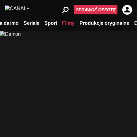
SPRAWDŹ OFERTĘ
a darmo
Seriale
Sport
Filmy
Produkcje oryginalne