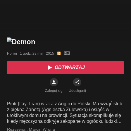
Horror   1 godz, 29 min   2015
ODTWARZAJ
Zaloguj się
Udostępnij
Piotr (Itay Tiran) wraca z Anglii do Polski. Ma wziąć ślub
z piękną Żanetą (Agnieszka Żulewska) i osiąść w
urokliwym domu na prowincji. Sytuacja skomplikuje się
kiedy mężczyzna odkryje zakopane w ogródku ludzkie
szczątki..
Reżyseria :
Marcin Wrona