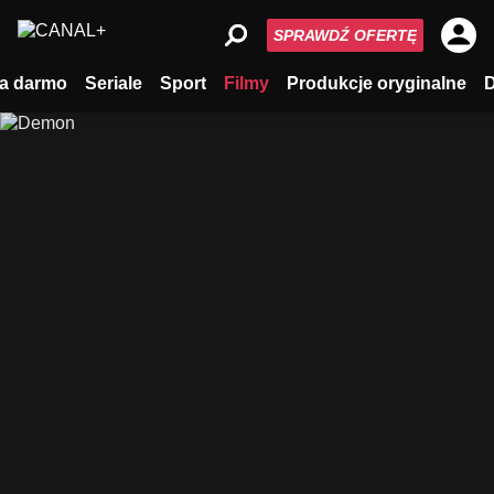
SPRAWDŹ OFERTĘ
a darmo
Seriale
Sport
Filmy
Produkcje oryginalne