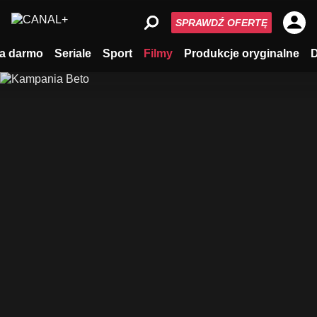
SPRAWDŹ OFERTĘ
a darmo
Seriale
Sport
Filmy
Produkcje oryginalne