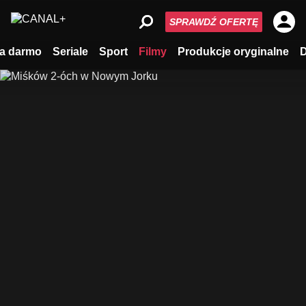
SPRAWDŹ OFERTĘ
a darmo
Seriale
Sport
Filmy
Produkcje oryginalne