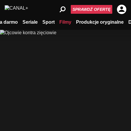
SPRAWDŹ OFERTĘ
a darmo
Seriale
Sport
Filmy
Produkcje oryginalne