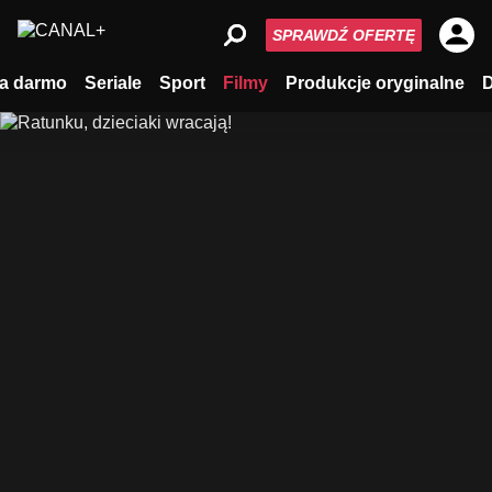
SPRAWDŹ OFERTĘ
a darmo
Seriale
Sport
Filmy
Produkcje oryginalne