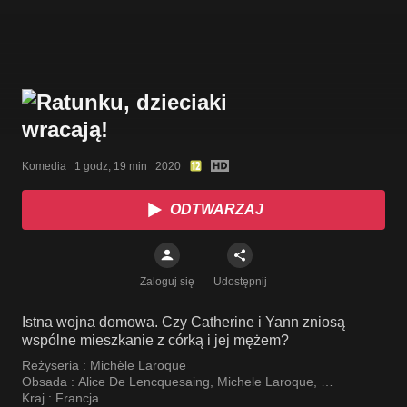
Komedia   1 godz, 19 min   2020
ODTWARZAJ
Zaloguj się
Udostępnij
Istna wojna domowa. Czy Catherine i Yann zniosą
wspólne mieszkanie z córką i jej mężem?
Reżyseria :
Michèle Laroque
Obsada :
Alice De Lencquesaing
,
Michele Laroque
,
Stéphane De Groodt
Kraj :
Francja