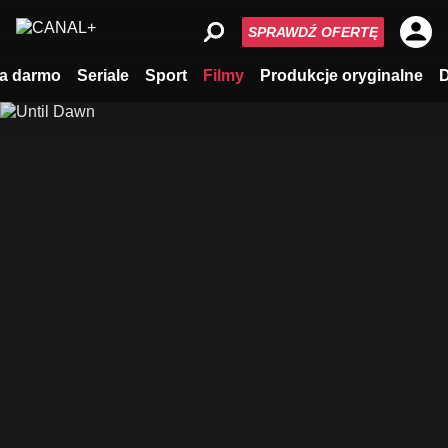
SPRAWDŹ OFERTĘ
a darmo
Seriale
Sport
Filmy
Produkcje oryginalne