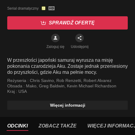
Serial dramatyczny
SPRAWDŹ OFERTĘ
Zaloguj się
Udostępnij
W przeszłości japoński samuraj wyrusza na misję
pokonania czarodzieja Aku. Zostaje jednak przeniesiony
do przyszłości, gdzie Aku ma pełnie mocy.
Reżyseria :
Chris Savino
,
Rob Renzetti
,
Robert Alvarez
Obsada :
Mako
,
Greg Baldwin
,
Kevin Michael Richardson
Kraj :
USA
Więcej informacji
ODCINKI
ZOBACZ TAKŻE
WIĘCEJ INFORMACJ