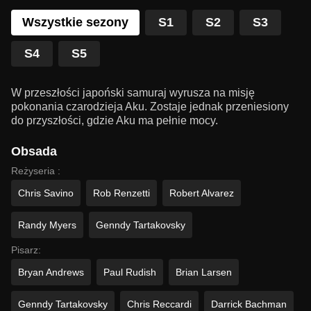
Wszystkie sezony
S1
S2
S3
S4
S5
W przeszłości japoński samuraj wyrusza na misję
pokonania czarodzieja Aku. Zostaje jednak przeniesiony
do przyszłości, gdzie Aku ma pełnie mocy.
Obsada
Reżyseria :
Chris Savino
Rob Renzetti
Robert Alvarez
Randy Myers
Genndy Tartakovsky
Pisarz:
Bryan Andrews
Paul Rudish
Brian Larsen
Genndy Tartakovsky
Chris Reccardi
Darrick Bachman