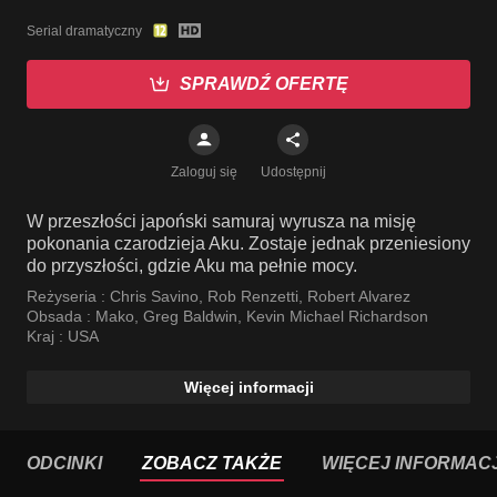
Serial dramatyczny
SPRAWDŹ OFERTĘ
Zaloguj się
Udostępnij
W przeszłości japoński samuraj wyrusza na misję
pokonania czarodzieja Aku. Zostaje jednak przeniesiony
do przyszłości, gdzie Aku ma pełnie mocy.
Reżyseria :
Chris Savino
,
Rob Renzetti
,
Robert Alvarez
Obsada :
Mako
,
Greg Baldwin
,
Kevin Michael Richardson
Kraj :
USA
Więcej informacji
ODCINKI
ZOBACZ TAKŻE
WIĘCEJ INFORMACJ