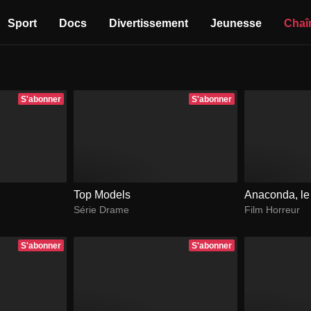
Sport
Docs
Divertissement
Jeunesse
Chaî
S'abonner
S'abonner
Top Models
Anaconda, le
Série Drame
Film Horreur
S'abonner
S'abonner