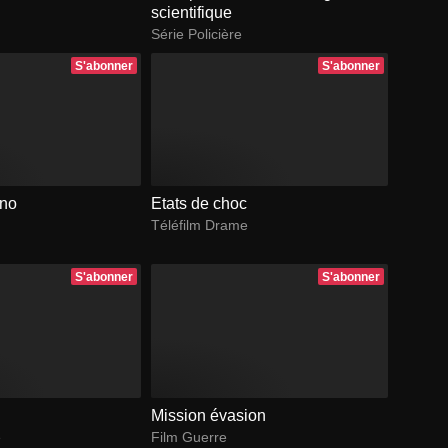
scientifique
Série Policière
S'abonner
S'abonner
ono
Etats de choc
Téléfilm Drame
S'abonner
S'abonner
Mission évasion
e
Film Guerre