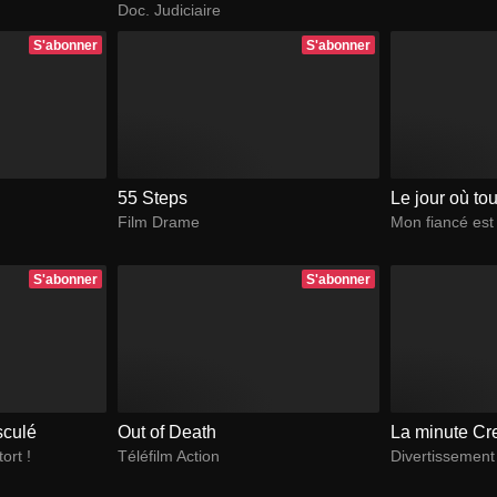
Doc. Judiciaire
S'abonner
S'abonner
55 Steps
Le jour où to
Film Drame
Mon fiancé est 
S'abonner
S'abonner
sculé
Out of Death
La minute Cr
ort !
Téléfilm Action
Divertissement