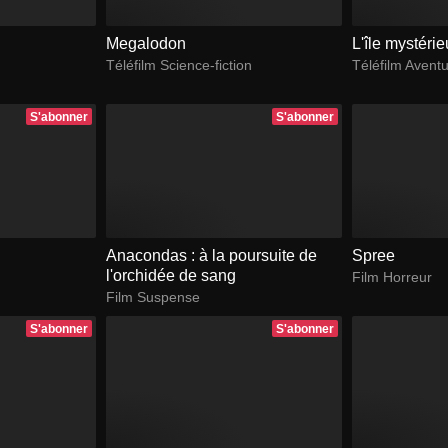
Megalodon
L'île mystéri
Téléfilm Science-fiction
Téléfilm Avent
S'abonner
S'abonner
Anacondas : à la poursuite de
Spree
l'orchidée de sang
Film Horreur
Film Suspense
S'abonner
S'abonner