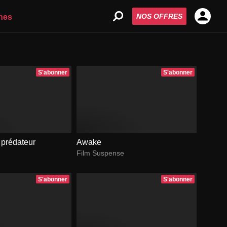
NOS OFFRES
nes
S'abonner
S'abonner
 prédateur
Awake
Film Suspense
S'abonner
S'abonner