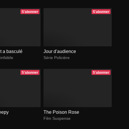
S'abonner
S'abonner
ut a basculé
Jour d'audience
infidèle
Série Policière
S'abonner
S'abonner
eepy
The Poison Rose
Film Suspense