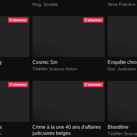
Mag. Société
Série Policière
S'abonner
S'abonner
g
Cosmic Sin
Enquête chr
Téléfilm Science-fiction
Doc. Judiciaire
S'abonner
S'abonner
s
Crime à la une 40 ans d'affaires
Bloodline
judiciaires belges
n
Téléfilm Dram