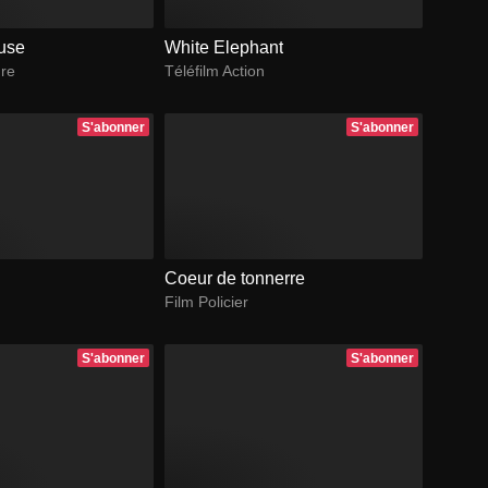
euse
White Elephant
ure
Téléfilm Action
S'abonner
S'abonner
Coeur de tonnerre
Film Policier
S'abonner
S'abonner