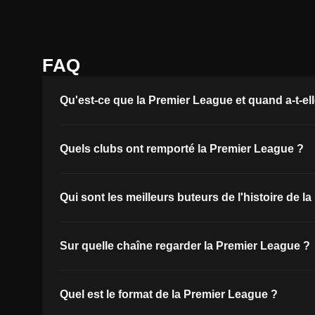
FAQ
Qu'est-ce que la Premier League et quand a-t-ell
Quels clubs ont remporté la Premier League ?
Qui sont les meilleurs buteurs de l'histoire de l
Sur quelle chaîne regarder la Premier League ?
Quel est le format de la Premier League ?