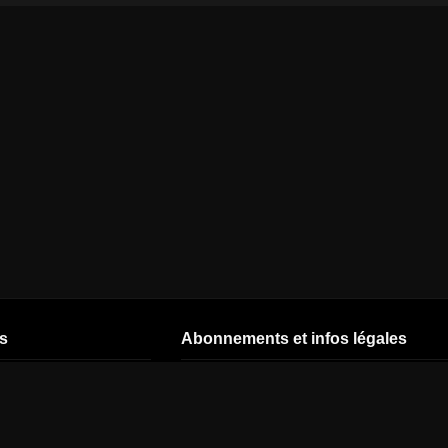
s
Abonnements et infos légales
CINÉ+ OCS
Rétractation
Données
personnelles et
MYTF1
Politique cookies
confidentialité
france 2
Mentions légales