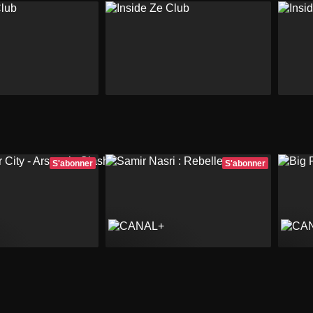
S'abonner
S'abonner