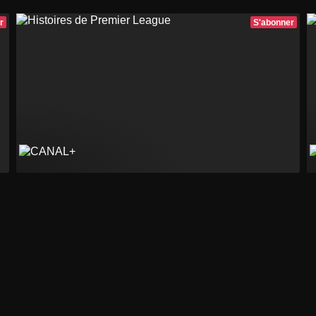
r
S'abonner