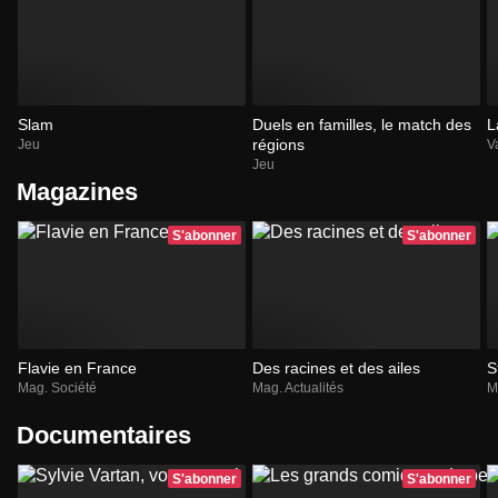
Slam
Duels en familles, le match des
L
régions
Jeu
V
Jeu
Magazines
S'abonner
S'abonner
Flavie en France
Des racines et des ailes
S
Mag. Société
Mag. Actualités
M
Documentaires
S'abonner
S'abonner