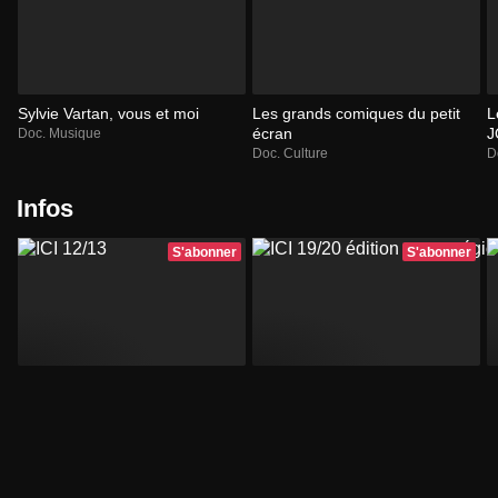
Sylvie Vartan, vous et moi
Les grands comiques du petit
L
écran
J
Doc. Musique
Doc. Culture
D
Infos
S'abonner
S'abonner