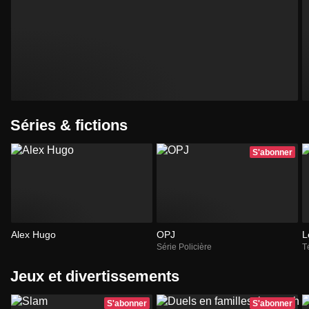
Séries & fictions
S'abonner
Alex Hugo
OPJ
L
Série Policière
T
Jeux et divertissements
S'abonner
S'abonner