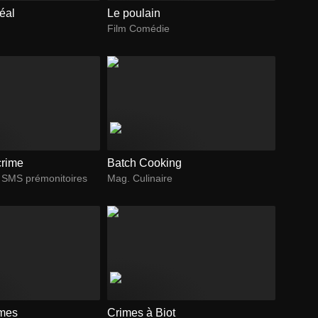
éal
Le poulain
Film Comédie
crime
Batch Cooking
 : SMS prémonitoires
Mag. Culinaire
mmes
Crimes à Biot