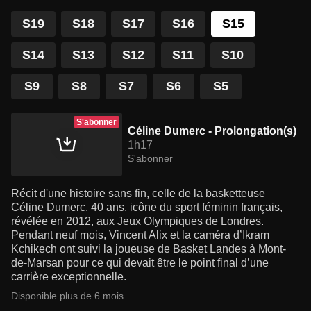
S19
S18
S17
S16
S15
S14
S13
S12
S11
S10
S9
S8
S7
S6
S5
S'abonner
Céline Dumerc - Prolongation(s)
1h17
S'abonner
Récit d'une histoire sans fin, celle de la basketteuse
Céline Dumerc, 40 ans, icône du sport féminin français,
révélée en 2012, aux Jeux Olympiques de Londres.
Pendant neuf mois, Vincent Alix et la caméra d’Ikram
Kchikech ont suivi la joueuse de Basket Landes à Mont-
de-Marsan pour ce qui devait être le point final d’une
carrière exceptionnelle.
Disponible plus de 6 mois