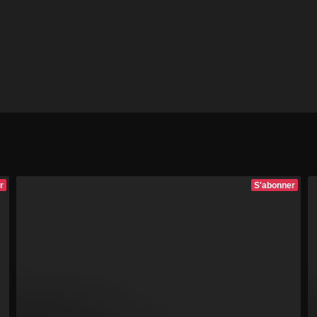
r
S'abonner