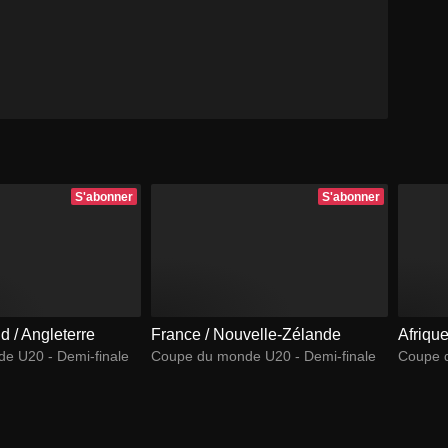
S'abonner
S'abonner
d / Angleterre
France / Nouvelle-Zélande
Afriqu
e U20 - Demi-finale
Coupe du monde U20 - Demi-finale
Coupe 
journée.