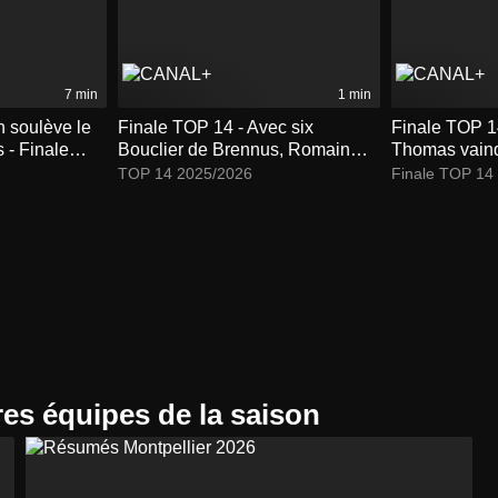
7 min
1 min
n soulève le
Finale TOP 14 - Avec six
Finale TOP 14
 - Finale
Bouclier de Brennus, Romain
Thomas vain
Ntamack égale son père
premier Bouc
TOP 14 2025/2026
Finale TOP 14
res équipes de la saison