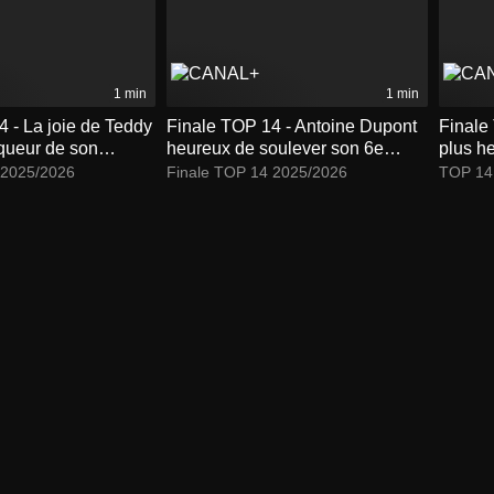
1 min
1 min
 - La joie de Teddy
Finale TOP 14 - Antoine Dupont
Finale 
queur de son
heureux de soulever son 6e
plus h
lier de Brennus
Bouclier
 2025/2026
Finale TOP 14 2025/2026
TOP 14