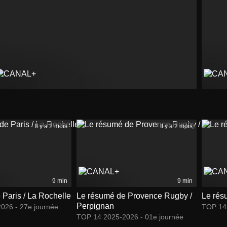
Il y a 2 mois
Il y a 2 mois
9 min
9 min
 Paris / La Rochelle
Le résumé de Provence Rugby /
Le rés
Perpignan
026 - 27e journée
TOP 14 
TOP 14 2025-2026 - 01e journée