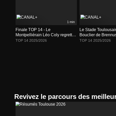
1 min
Finale TOP 14 - Le
Le Stade Toulousai
Montpelliérain Léo Coly regrette
Bouclier de Brennus
le manque de réalisme de son
TOP 14
TOP 14 2025/2026
TOP 14 2025/2026
équipe
Revivez le parcours des meilleu