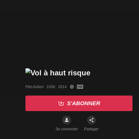
Film Action   1h56   2014
S'ABONNER
Se connecter
Partager