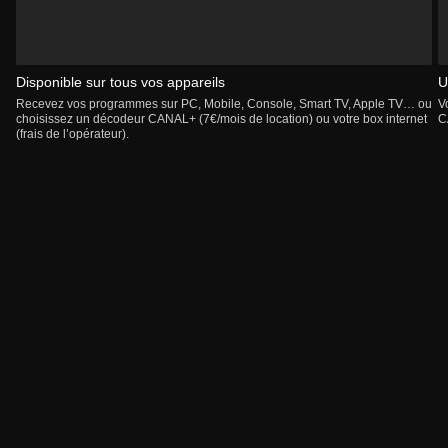
Disponible sur tous vos appareils
U
Recevez vos programmes sur PC, Mobile, Console, Smart TV, Apple TV… ou
V
choisissez un décodeur CANAL+ (7€/mois de location) ou votre box internet
C
(frais de l’opérateur).