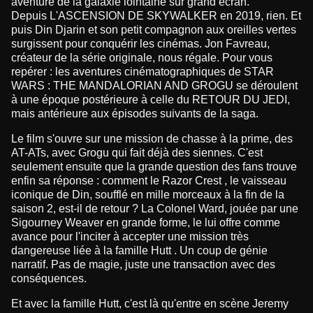
aventure de la galaxie lointaine sur grand écran.
Depuis L'ASCENSION DE SKYWALKER en 2019, rien. Et
puis Din Djarin et son petit compagnon aux oreilles vertes
surgissent pour conquérir les cinémas. Jon Favreau,
créateur de la série originale, nous régale. Pour vous
repérer : les aventures cinématographiques de STAR
WARS : THE MANDALORIAN AND GROGU se déroulent
à une époque postérieure à celle du RETOUR DU JEDI,
mais antérieure aux épisodes suivants de la saga.
Le film s'ouvre sur une mission de chasse à la prime, des
AT-ATs, avec Grogu qui fait déjà des siennes. C'est
seulement ensuite que la grande question des fans trouve
enfin sa réponse : comment le Razor Crest , le vaisseau
iconique de Din, soufflé en mille morceaux à la fin de la
saison 2, est-il de retour ? La Colonel Ward, jouée par une
Sigourney Weaver en grande forme, le lui offre comme
avance pour l'inciter à accepter une mission très
dangereuse liée à la famille Hutt . Un coup de génie
narratif. Pas de magie, juste une transaction avec des
conséquences.
Et avec la famille Hutt, c'est là qu'entre en scène Jeremy