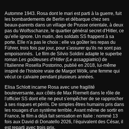
Automne 1943. Rosa dont le mari est parti à la guerre, fuit
les bombardements de Berlin et débarque chez ses
beaux-parents dans un village de Prusse orientale, à deux
pas du Wolfsschanze, le quartier général secret d'Hitler, ce
qu’elle ignore. Un matin, des soldats SS frappent à sa
porte. Elle n'a pas le choix : elle va goûter les repas du
Führer, trois fois par jour, pour s'assurer qu'ils ne sont pas
empoisonnés. Le film de Silvio Soldini adapte le superbe
roman
Les goûteuses d’Hitler (Le assaggiatrici)
de
l'Italienne Rosella Postorino, publié en 2018, lui-même
inspiré de l'histoire vraie de Margot Wölk, une femme qui
vécut ce calvaire pendant plusieurs années.
Elisa Schlott incarne Rosa avec une fragilité
bouleversante, aux côtés de Max Riemelt dans le rôle de
l'officier SS dont elle ne peut s'empêcher de se rapprocher
à ses risques et périls. De simples êtres humains pris dans
les rouages d'un système terrible. Avant même de sortir en
France, le film a déjà fait sensation en Italie : nommé 13
fois aux David di Donatello 2026, l'équivalent des César, il
est reparti avec trois prix.