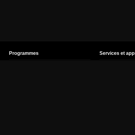
Programmes
Services et app
Cinéma
En direct (V5)
Plan de site
Séries
Ligue 1
Espace Client
SPORT
Ligue des
Assistance
champions
Jeunesse
Offres pour les
Premier League
professionnels
Documentaires
Top 14
VOD
Streaming
Formule 1
CANAL+ Groupe
Divertissement
Moto GP
Offres d'emploi
Info
NBA
FAQ