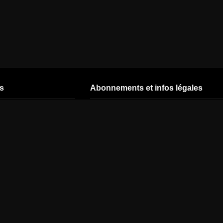
s
Abonnements et infos légales
CSTAR
Nos offres
Start by CANAL
CNEWS
Offres - 26 ans
TNT CANAL
READY
CINÉ+ OCS
Offres avec
abonnement
J'ai un code
MYTF1
mensuel
Modalité des offres
france 2
Offres avec
CGA
abonnement 12
france 3
mois
Fiche tarifaire
france 5
Offres avec
Résiliation
M6
abonnement 24
Rétractation
mois