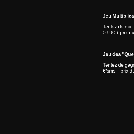
Jeu Multiplic
Tentez de mult
0.99€ + prix d
Jeu des "Que
Tentez de gag
€/sms + prix d