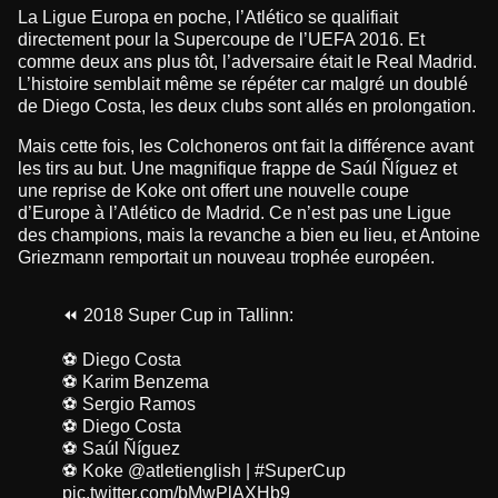
La Ligue Europa en poche, l’Atlético se qualifiait
directement pour la Supercoupe de l’UEFA 2016. Et
comme deux ans plus tôt, l’adversaire était le Real Madrid.
L’histoire semblait même se répéter car malgré un doublé
de Diego Costa, les deux clubs sont allés en prolongation.
Mais cette fois, les Colchoneros ont fait la différence avant
les tirs au but. Une magnifique frappe de Saúl Ñíguez et
une reprise de Koke ont offert une nouvelle coupe
d’Europe à l’Atlético de Madrid. Ce n’est pas une Ligue
des champions, mais la revanche a bien eu lieu, et Antoine
Griezmann remportait un nouveau trophée européen.
⏪ 2018 Super Cup in Tallinn:
⚽️ Diego Costa
⚽️ Karim Benzema
⚽️ Sergio Ramos
⚽️ Diego Costa
⚽️ Saúl Ñíguez
⚽️ Koke
@atletienglish
|
#SuperCup
pic.twitter.com/bMwPlAXHb9