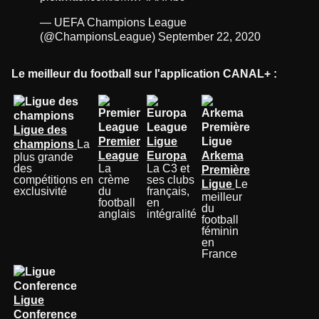
— UEFA Champions League
(@ChampionsLeague)
September 22, 2020
Le meilleur du football sur l'application CANAL+ :
Ligue des
Premier
Ligue
champions
La
League
Europa
Arkema
plus grande
des
La
La C3 et
Première
compétitions en
crème
ses clubs
Ligue
Le
exclusivité
du
français,
meilleur
football
en
du
anglais
intégralité
football
féminin
en
France
Ligue
Conference