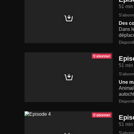
51 min
S'abonn
Des co
Dans le
déplace
Disponi
S'abonner
Epis
51 min
S'abonn
Une ma
Animal
autoch
Disponi
S'abonner
Epis
51 min
S'abonn