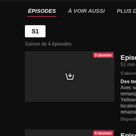
ÉPISODES
À VOIR AUSSI
PLUS D
S1
Saison de 4 épisodes
S'abonner
Epis
51 min
S'abonn
Des te
Avec se
remarqu
Yellows
locales
renaiss
Disponi
S'abonner
Epis