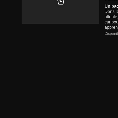
Un pac
Dans l
attente
caribou
apprenn
Disponi