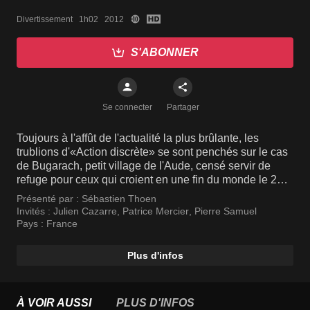
Divertissement   1h02   2012
S'ABONNER
Se connecter
Partager
Toujours à l'affût de l'actualité la plus brûlante, les
trublions d'«Action discrète» se sont penchés sur le cas
de Bugarach, petit village de l'Aude, censé servir de
refuge pour ceux qui croient en une fin du monde le 21
décembre 2012. A l'aide de caméras cachées, ils
Présenté par :
Sébastien Thoen
recherchent les témoignages les plus brûlants. Ils
Invités :
Julien Cazarre
,
Patrice Mercier
,
Pierre Samuel
mettent en scène les situations les plus à même de faire
Pays :
France
réagir les quidams, ce qui ne manque pas d'arriver. Au
final, cette apocalypse annoncée se révèle tout autant
Plus d'infos
inquiétante que pleine d'humour. Une plongée insolite
dans l'univers des craintes les plus irrationnelles.
À VOIR AUSSI
PLUS D'INFOS