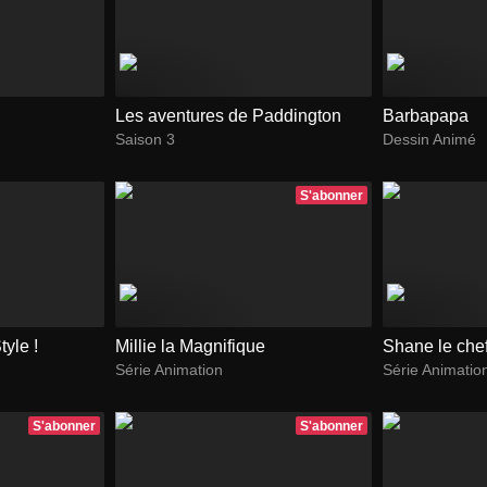
Les aventures de Paddington
Barbapapa
Saison 3
Dessin Animé
S'abonner
tyle !
Millie la Magnifique
Shane le che
Série Animation
Série Animatio
S'abonner
S'abonner