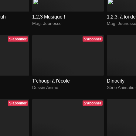
ouh
1,2,3 Musique !
1.2.3. à toi d
Mag. Jeunesse
Mag. Jeuness
S'abonner
S'abonner
T'choupi à l'école
Dinocity
Dessin Animé
Série Animatio
S'abonner
S'abonner