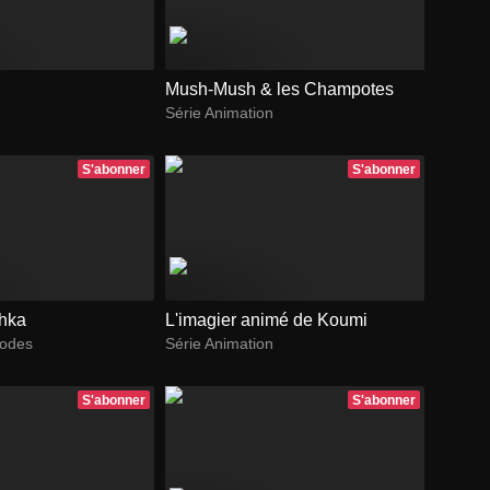
Mush-Mush & les Champotes
Série Animation
S'abonner
S'abonner
chka
L'imagier animé de Koumi
sodes
Série Animation
S'abonner
S'abonner