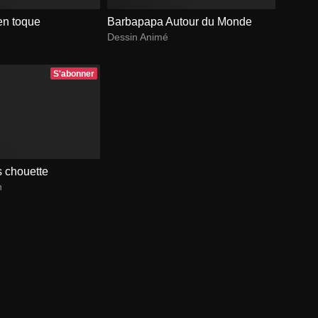
en toque
Barbapapa Autour du Monde
Dessin Animé
S'abonner
s chouette
n