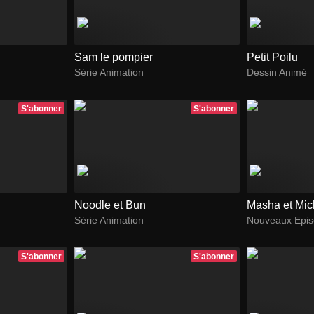
Sam le pompier
Petit Poilu
Série Animation
Dessin Animé
S'abonner
S'abonner
Noodle et Bun
Masha et Mi
Série Animation
Nouveaux Epi
S'abonner
S'abonner