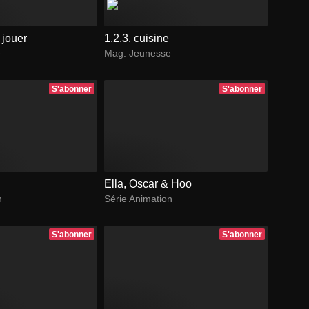
e jouer
1.2.3. cuisine
e
Mag. Jeunesse
S'abonner
S'abonner
Ella, Oscar & Hoo
n
Série Animation
S'abonner
S'abonner