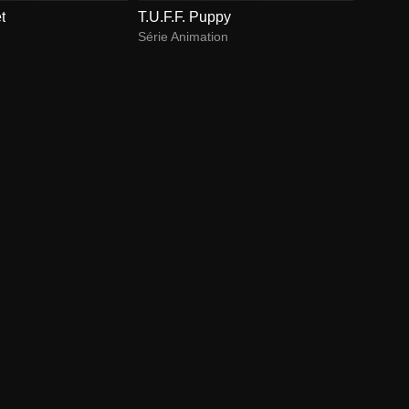
t
T.U.F.F. Puppy
Série Animation